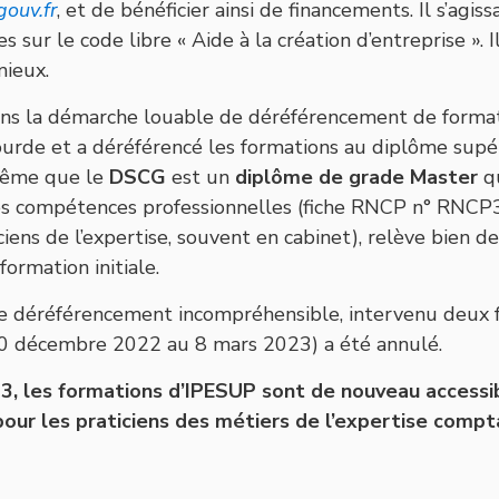
ouv.fr
, et de bénéficier ainsi de financements. Il s’ag
s sur le code libre « Aide à la création d’entreprise ». I
mieux.
s la démarche louable de déréférencement de formatio
ourde et a déréférencé les formations au diplôme supé
 même que le
DSCG
est un
diplôme de grade Master
qu
es compétences professionnelles (fiche RNCP n° RNCP35
iciens de l’expertise, souvent en cabinet), relève bien d
formation initiale.
 déréférencement incompréhensible, intervenu deux fo
10 décembre 2022 au 8 mars 2023) a été annulé.
3, les formations d’IPESUP sont de nouveau accessib
our les praticiens des métiers de l’expertise compt