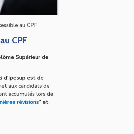
cessible au CPF
 au CPF
plôme Supérieur de
G d’Ipesup est de
met aux candidats de
s ont accumulés lors de
nières révisions
” et