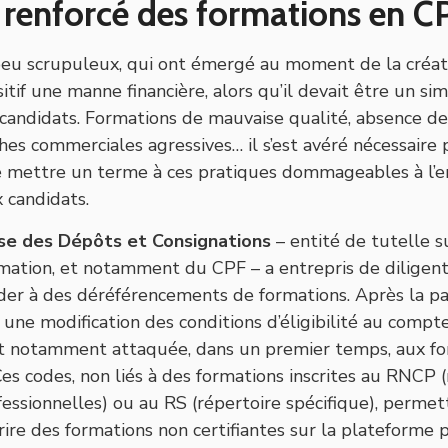
 renforcé des formations en C
peu scrupuleux, qui ont émergé au moment de la créat
sitif une manne financière, alors qu’il devait être un sim
candidats. Formations de mauvaise qualité, absence de
s commerciales agressives… il s’est avéré nécessaire p
e mettre un terme à ces pratiques dommageables à l’e
 candidats.
se des Dépôts et Consignations
– entité de tutelle su
mation, et notamment du CPF – a entrepris de diligent
der à des déréférencements de formations. Après la p
 une modification des conditions d’éligibilité au comp
st notamment attaquée, dans un premier temps, aux fo
Ces codes, non liés à des formations inscrites au RNCP 
ssionnelles) ou au RS (répertoire spécifique), permet
rire des formations non certifiantes sur la plateforme 