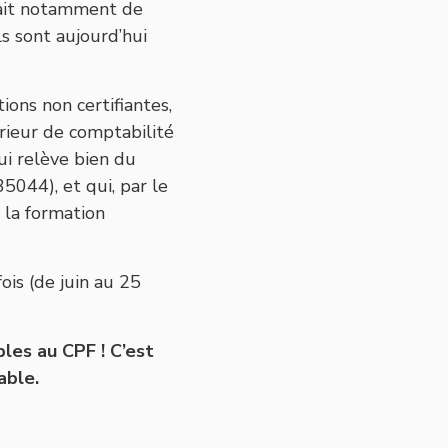
issait notamment de
ls sont aujourd’hui
ns non certifiantes,
rieur de comptabilité
i relève bien du
044), et qui, par le
e la formation
is (de juin au 25
les au CPF ! C’est
able.