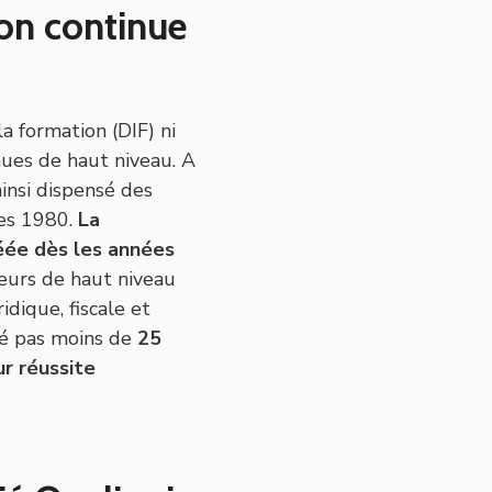
ion continue
la formation (DIF) ni
ues de haut niveau. A
insi dispensé des
ées 1980.
La
éée dès les années
eurs de haut niveau
ique, fiscale et
mé pas moins de
25
r réussite