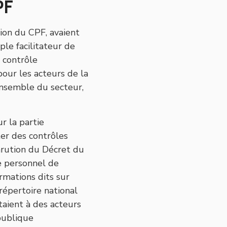
PF
ion du CPF, avaient
ple facilitateur de
 contrôle
our les acteurs de la
nsemble du secteur,
r la partie
er des contrôles
arution du Décret du
te personnel de
rmations dits sur
(répertoire national
taient à des acteurs
publique