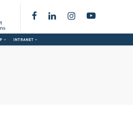
t
ons
UP
INTRANET