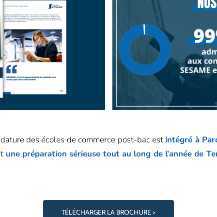
didature des écoles de commerce post-bac est
intégré à Pa
nt
une préparation sérieuse tout au long de l’année de Te
TÉLÉCHARGER LA BROCHURE >