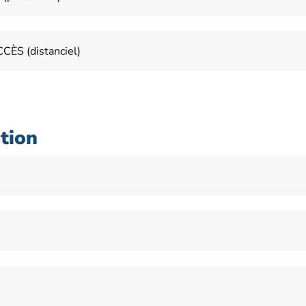
ÈS (distanciel)
tion