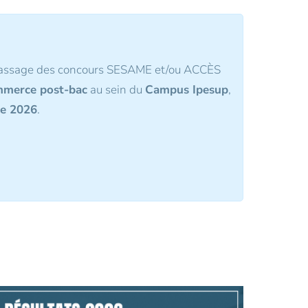
 passage des concours SESAME et/ou ACCÈS
ommerce post-bac
au sein du
Campus Ipesup
,
re 2026
.