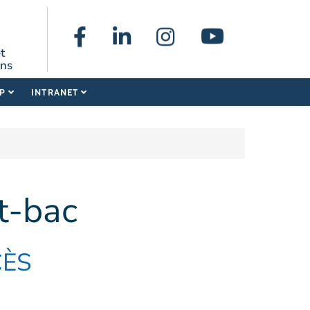
t
ons
UP
INTRANET
t-bac
CÈS