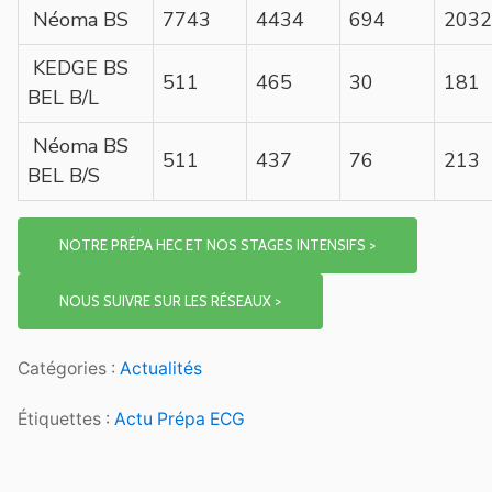
Néoma BS
7743
4434
694
2032
KEDGE BS
511
465
30
181
BEL B/L
Néoma BS
511
437
76
213
BEL B/S
NOTRE PRÉPA HEC ET NOS STAGES INTENSIFS >
NOUS SUIVRE SUR LES RÉSEAUX >
Catégories :
Actualités
Étiquettes :
Actu Prépa ECG