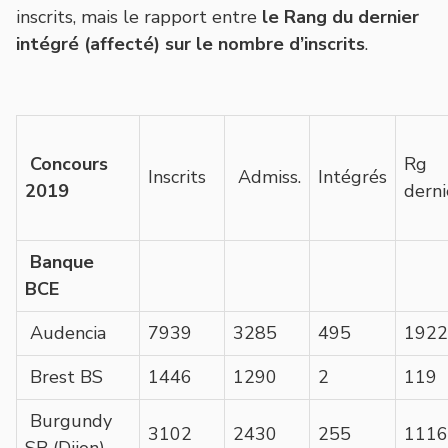
inscrits, mais le rapport entre
le Rang du dernier
intégré (affecté) sur le nombre d’inscrits
.
Concours
Rg
Inscrits
Admiss.
Intégrés
2019
derni
Banque
BCE
Audencia
7939
3285
495
1922
Brest BS
1446
1290
2
119
Burgundy
3102
2430
255
1116
SB (Dijon)