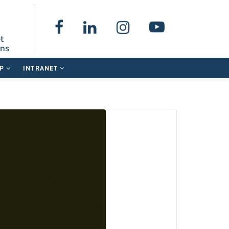
t
ons
UP
INTRANET