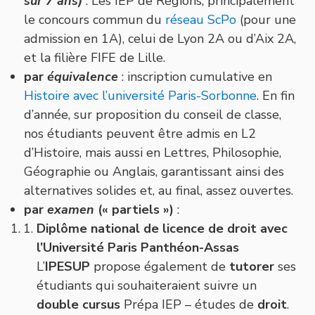
sur 7 ans)
: Les IEP de Régions,
principalement
le
concours commun du
réseau ScPo
(pour une
admission en 1A), celui de Lyon 2A ou d’Aix 2A,
et la filière FIFE de Lille.
par
équivalence
: inscription cumulative en
Histoire avec l’université Paris-Sorbonne
. En fin
d’année, sur proposition du conseil de classe,
nos étudiants peuvent être admis en L2
d’Histoire, mais aussi en Lettres, Philosophie,
Géographie ou Anglais, garantissant ainsi des
alternatives solides et, au final, assez ouvertes.
par
examen
(« partiels »)
:
Diplôme national de licence de droit avec
l’Université Paris Panthéon-Assas
L’
IPESUP
propose également de
tutorer
ses
étudiants qui souhaiteraient suivre un
double
cursus
Prépa IEP – études de
droit
.