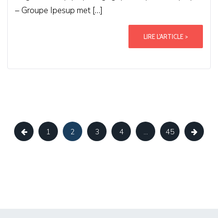
– Groupe Ipesup met […]
LIRE L'ARTICLE >
1
2
3
4
…
45