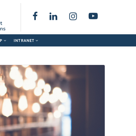
t
ons
UP
INTRANET